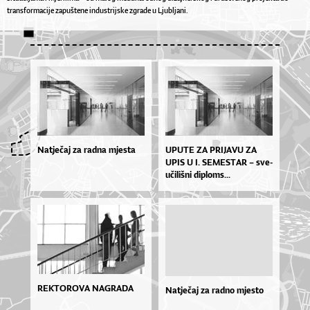
transformacije zapuštene industrijske zgrade u Ljubljani.
Natječaj za radna mjesta
UPU­TE ZA PRI­JA­VU ZA
UPIS U I. SE­MES­TAR – sve­
u­či­liš­ni di­plo­ms...
REKTOROVA NAGRADA
Natječaj za radno mjesto