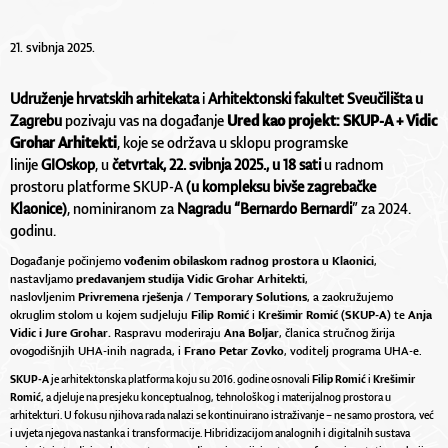
21. svibnja 2025.
Udruženje hrvatskih arhitekata
i
Arhitektonski fakultet Sveučilišta u
Zagrebu
pozivaju vas na događanje
Ured kao projekt: SKUP-A + Vidic
Grohar Arhitekti
, koje se održava u sklopu programske
linije
GIOskop
, u
četvrtak, 22. svibnja 2025., u 18 sati
u radnom
prostoru platforme SKUP-A
(u kompleksu bivše zagrebačke
Klaonice)
,
nominiranom za
Nagradu “Bernardo Bernardi
” za 2024.
godinu.
Događanje počinjemo
vođenim obilaskom radnog prostora u Klaonici
,
nastavljamo
predavanjem studija Vidic Grohar Arhitekti
,
naslovljenim
Privremena rješenja / Temporary Solutions
, a zaokružujemo
okruglim stolom u kojem sudjeluju
Filip Romić
i
Krešimir Romić (SKUP-A)
te
Anja
Vidic i Jure Grohar.
Raspravu moderiraju
Ana Boljar
, članica stručnog žirija
ovogodišnjih UHA-inih nagrada, i
Frano Petar Zovko
, voditelj programa UHA-e.
SKUP-A
je arhitektonska platforma koju su 2016. godine osnovali
Filip Romić
i
Krešimir
Romić,
a djeluje na presjeku konceptualnog, tehnološkog i materijalnog prostora u
arhitekturi. U fokusu njihova rada nalazi se kontinuirano istraživanje – ne samo prostora, već
i uvjeta njegova nastanka i transformacije. Hibridizacijom analognih i digitalnih sustava