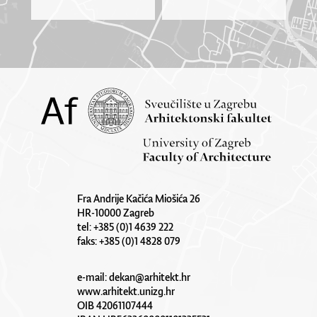
Fra Andrije Kačića Miošića 26
HR-10000 Zagreb
tel: +385 (0)1 4639 222
faks: +385 (0)1 4828 079
e-mail:
dekan@arhitekt.hr
www.arhitekt.unizg.hr
OIB 42061107444