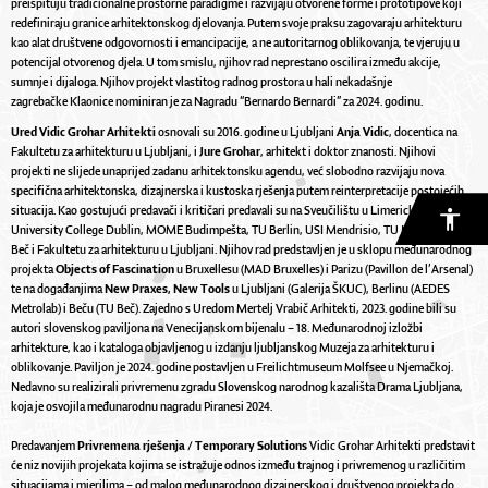
preispituju tradicionalne prostorne paradigme i razvijaju otvorene forme i prototipove koji
redefiniraju granice arhitektonskog djelovanja. Putem svoje praksu zagovaraju arhitekturu
kao alat društvene odgovornosti i emancipacije, a ne autoritarnog oblikovanja, te vjeruju u
potencijal otvorenog djela. U tom smislu, njihov rad neprestano oscilira između akcije,
sumnje i dijaloga. Njihov projekt vlastitog radnog prostora u hali nekadašnje
zagrebačke
Klaonice
nominiran je za Nagradu “Bernardo Bernardi” za 2024. godinu.
Ured Vidic Grohar Arhitekti
osnovali su 2016. godine u Ljubljani
Anja Vidic
, docentica na
Fakultetu za arhitekturu u Ljubljani, i
Jure Grohar
, arhitekt i doktor znanosti. Njihovi
projekti ne slijede unaprijed zadanu arhitektonsku agendu, već slobodno razvijaju nova
specifična arhitektonska, dizajnerska i kustoska rješenja putem reinterpretacije postojećih
situacija. Kao gostujući predavači i kritičari predavali su na Sveučilištu u Limericku,
University College Dublin, MOME Budimpešta, TU Berlin, USI Mendrisio, TU München, TU
Beč i Fakultetu za arhitekturu u Ljubljani. Njihov rad predstavljen je u sklopu međunarodnog
projekta
Objects of Fascination
u Bruxellesu (MAD Bruxelles) i Parizu (Pavillon de l’Arsenal)
te na događanjima
New Praxes, New Tools
u Ljubljani (Galerija ŠKUC), Berlinu (AEDES
Metrolab) i Beču (TU Beč). Zajedno s Uredom Mertelj Vrabič Arhitekti, 2023. godine bili su
autori slovenskog paviljona na Venecijanskom bijenalu – 18. Međunarodnoj izložbi
arhitekture, kao i kataloga objavljenog u izdanju ljubljanskog Muzeja za arhitekturu i
oblikovanje. Paviljon je 2024. godine postavljen u Freilichtmuseum Molfsee u Njemačkoj.
Nedavno su realizirali privremenu zgradu Slovenskog narodnog kazališta Drama Ljubljana,
koja je osvojila međunarodnu nagradu Piranesi 2024.
Predavanjem
Privremena rješenja / Temporary Solutions
Vidic Grohar Arhitekti predstavit
će niz novijih projekata kojima se istražuje odnos između trajnog i privremenog u različitim
situacijama i mjerilima – od malog međunarodnog dizajnerskog i društvenog projekta do