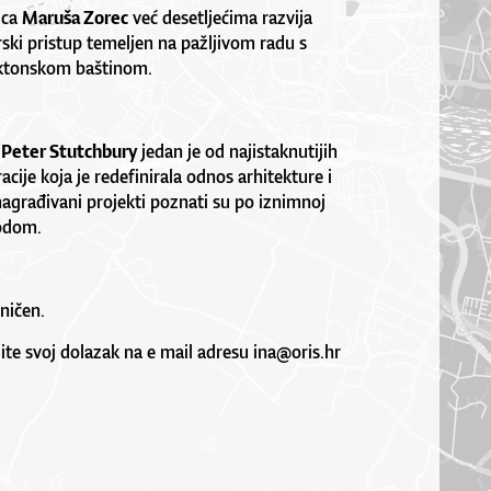
ica
Maruša Zorec
već desetljećima razvija
rski pristup temeljen na pažljivom radu s
ktonskom baštinom.
t
Peter Stutchbury
jedan je od najistaknutijih
cije koja je redefinirala odnos arhitekture i
nagrađivani projekti poznati su po iznimnoj
rodom.
ničen.
te svoj dolazak na e mail adresu ina@oris.hr