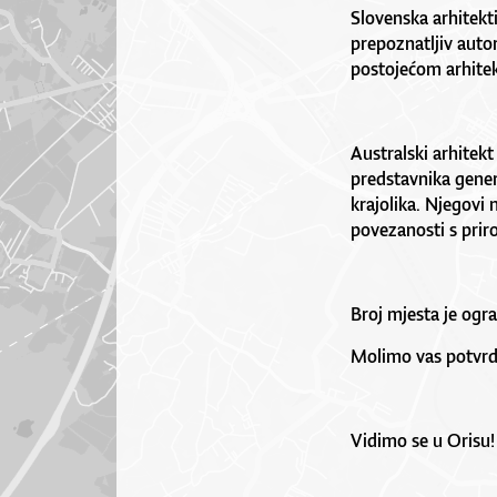
Slovenska arhitekt
prepoznatljiv auto
postojećom arhite
Australski arhitek
predstavnika genera
krajolika. Njegovi 
povezanosti s pri
Broj mjesta je ogra
Molimo vas potvrdi
Vidimo se u Orisu!