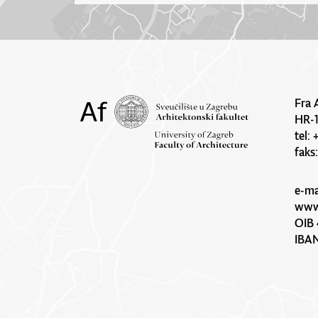
Fra 
HR-
tel:
faks
e-ma
www.
OIB 
IBA