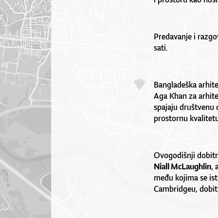
Predavanje i razgov
sati.
Bangladeška arhit
Aga Khan za arhite
spajaju društvenu 
prostornu kvalitetu
Ovogodišnji dobitni
Niall McLaughlin
, 
među kojima se ist
Cambridgeu, dobitn