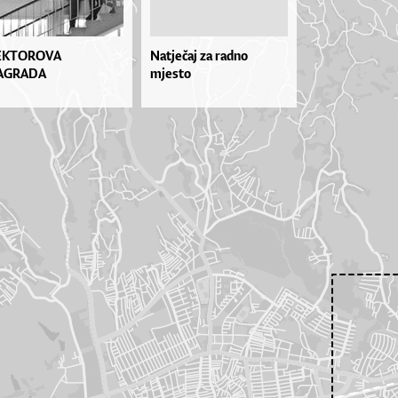
EKTOROVA
Natječaj za radno
AGRADA
mjesto