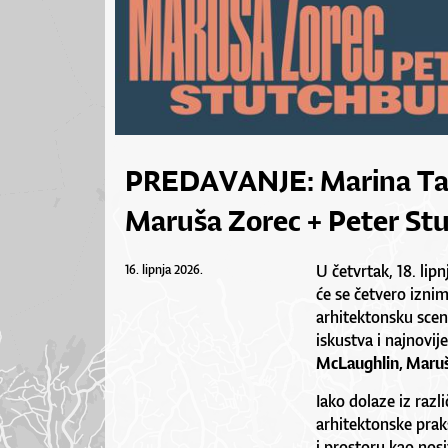
PREDAVANJE: Marina Tab
Maruša Zorec + Peter St
U četvrtak, 18. lip
16. lipnja 2026.
će se četvero izni
arhitektonsku scen
iskustva i najnovij
McLaughlin, Maru
Iako dolaze iz razli
arhitektonske prak
i prostoru kao nosit