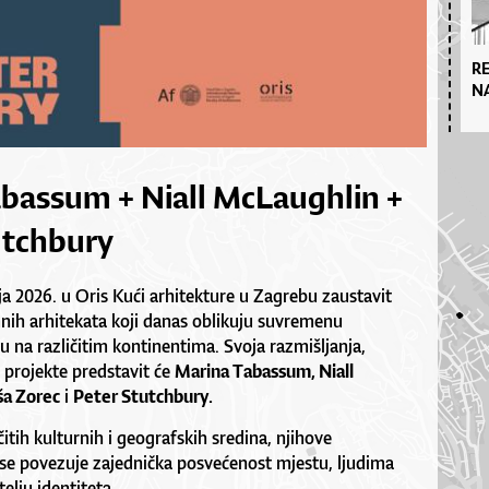
R
N
assum + Niall McLaughlin +
utchbury
nja 2026. u Oris Kući arhitekture u Zagrebu zaustavit
mnih arhitekata koji danas oblikuju suvremenu
u na različitim kontinentima. Svoja razmišljanja,
e projekte predstavit će
Marina Tabassum, Niall
ša Zorec
i
Peter Stutchbury.
čitih kulturnih i geografskih sredina, njihove
se povezuje zajednička posvećenost mjestu, ljudima
elju identiteta.