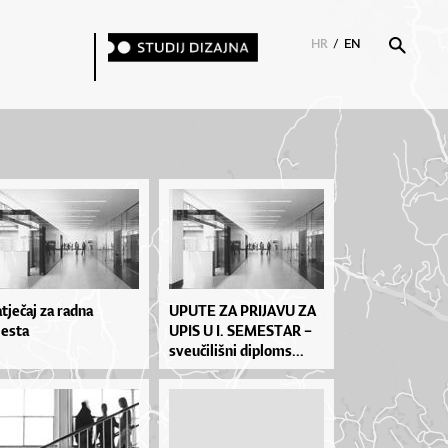
HR
/
EN
tječaj za radna
UPU­TE ZA PRI­JA­VU ZA
esta
UPIS U I. SE­MES­TAR –
sve­u­či­liš­ni di­plo­ms...