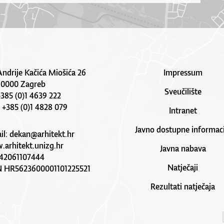
Andrije Kačića Miošića 26
Impressum
10000 Zagreb
Sveučilište
 +385 (0)1 4639 222
: +385 (0)1 4828 079
Intranet
Javno dostupne informaci
il:
dekan@arhitekt.hr
arhitekt.unizg.hr
Javna nabava
42061107444
Natječaji
N HR5623600001101225521
Rezultati natječaja