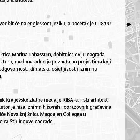
or bit će na engleskom jeziku, a početak je u 18:00
ektica
Marina Tabassum
, dobitnica dviju nagrada
kturu, međunarodno je priznata po projektima koji
odgovornost, klimatsku osjetljivost i iznimnu
.
k Kraljevske zlatne medalje RIBA-e, irski arhitekt
autor je niza iznimnih javnih i obrazovnih građevina
iče Nova knjižnica Magdalen Collegea u
ica Stirlingove nagrade.