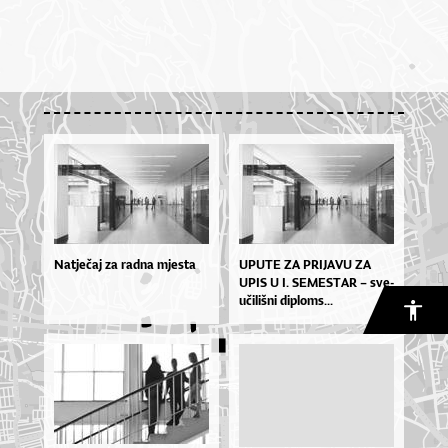
Natječaj za radna mjesta
UPU­TE ZA PRI­JA­VU ZA
UPIS U I. SE­MES­TAR – sve­
u­či­liš­ni di­plo­ms...