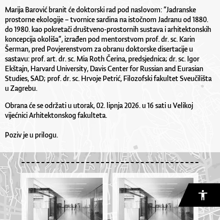
Marija Barović branit će doktorski rad pod naslovom: “Jadranske
prostorne ekologije – tvornice sardina na istočnom Jadranu od 1880.
do 1980. kao pokretači društveno-prostornih sustava i arhitektonskih
koncepcija okoliša”, izrađen pod mentorstvom prof. dr. sc. Karin
Šerman, pred Povjerenstvom za obranu doktorske disertacije u
sastavu: prof. art. dr. sc. Mia Roth Čerina, predsjednica; dr. sc. Igor
Ekštajn, Harvard University, Davis Center for Russian and Eurasian
Studies, SAD; prof. dr. sc. Hrvoje Petrić, Filozofski fakultet Sveučilišta
u Zagrebu.
Obrana će se održati u utorak, 02. lipnja 2026. u 16 sati u Velikoj
vijećnici Arhitektonskog fakulteta.
Poziv je u
prilogu
.