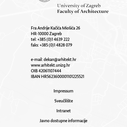
Fra Andrije Kačića Miošića 26
HR-10000 Zagreb
tel: +385 (0)1 4639 222
faks: +385 (0)1 4828 079
e-mail:
dekan@arhitekt.hr
www.arhitekt.unizg.hr
OIB 42061107444
IBAN HR5623600001101225521
Impressum
Sveučilište
Intranet
Javno dostupne informacije