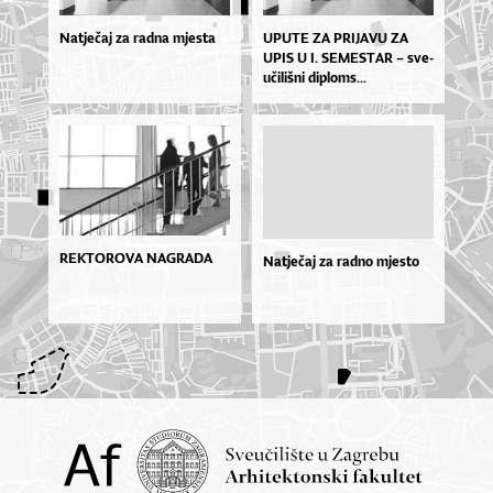
Natječaj za radna mjesta
UPU­TE ZA PRI­JA­VU ZA
UPIS U I. SE­MES­TAR – sve­
u­či­liš­ni di­plo­ms...
REKTOROVA NAGRADA
Natječaj za radno mjesto