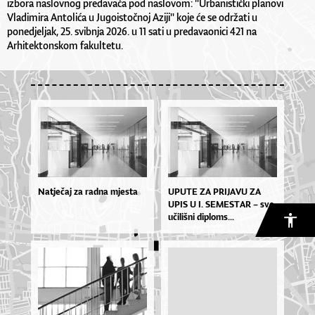
izbora naslovnog predavača pod naslovom: "Urbanistički planovi
Vladimira Antolića u Jugoistočnoj Aziji" koje će se održati u
ponedjeljak, 25. svibnja 2026. u 11 sati u predavaonici 421 na
Arhitektonskom fakultetu.
Natječaj za radna mjesta
UPU­TE ZA PRI­JA­VU ZA
UPIS U I. SE­MES­TAR – sve­
u­či­liš­ni di­plo­ms...