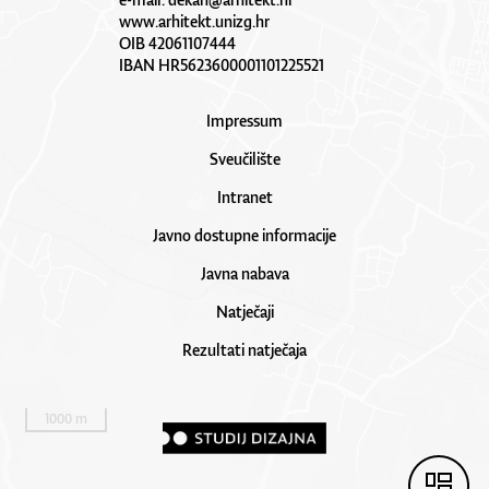
www.arhitekt.unizg.hr
OIB 42061107444
IBAN HR5623600001101225521
Impressum
Sveučilište
Intranet
Javno dostupne informacije
Javna nabava
Natječaji
Rezultati natječaja
1000 m