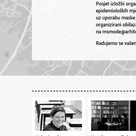
Posjet izložbi orga
epidemioloških mje
uz uporabu maske. 
organizirani obila
na
msmode@arhite
Radujemo se vašem