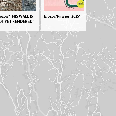
lož­ba ''THIS WA­LL IS
Izložba 'Piranesi 2025'
T YET REN­DE­RE­D''