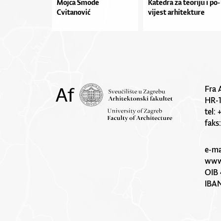
Mojca Smode
Ka­te­dra za te­o­ri­ju i po­
Cvitanović
vi­je­st ar­hi­tek­tu­re
Fra 
HR-
tel:
faks
e-ma
www.
OIB 
IBA