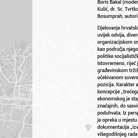
Boris Bakal (modera
Kulić, dr. Sc. Tvrt
Bosumprah, autori
Djelovanje hrvatski
uvijek odvija, dive
organizacijskom smi
kao područja njegov
politike socijalist
Istovremeno, riječ
građevinskom tržiš
očekivanom suveren
pozicija. Karakter 
koncepcije „trećega
ekonomskog je staj
značajnih, do sasvi
poduhvata. Iz pers
je opreka u mjestu
dokumentacija „izv
višegodišnjeg rad