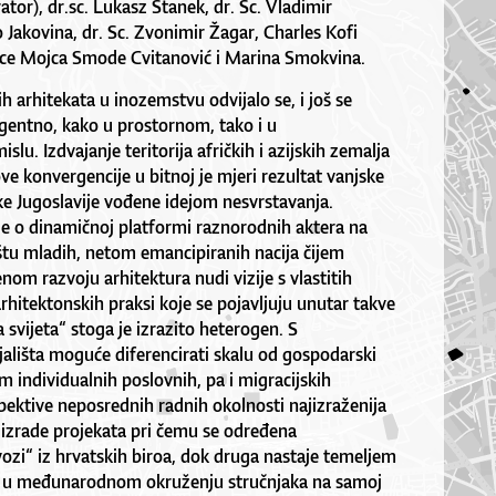
tor), dr.sc. Lukasz Stanek, dr. Sc. Vladimir
ko Jakovina, dr. Sc. Zvonimir Žagar, Charles Kofi
ce Mojca Smode Cvitanović i Marina Smokvina.
h arhitekata u inozemstvu odvijalo se, i još se
rgentno, kako u prostornom, tako i u
slu. Izdvajanje teritorija afričkih i azijskih zemalja
e konvergencije u bitnoj je mjeri rezultat vanjske
ičke Jugoslavije vođene idejom nesvrstavanja.
 je o dinamičnoj platformi raznorodnih aktera na
tu mladih, netom emancipiranih nacija čijem
om razvoju arhitektura nudi vizije s vlastitih
arhitektonskih praksi koje se pojavljuju unutar takve
 svijeta“ stoga je izrazito heterogen. S
ališta moguće diferencirati skalu od gospodarski
m individualnih poslovnih, pa i migracijskih
pektive neposrednih radnih okolnosti najizraženija
 izrade projekata pri čemu se određena
ozi“ iz hrvatskih biroa, dok druga nastaje temeljem
a u međunarodnom okruženju stručnjaka na samoj