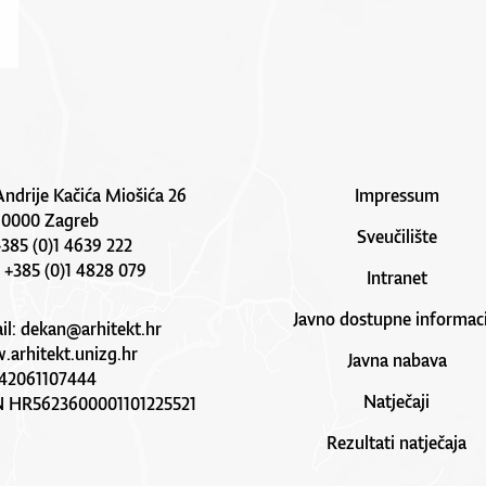
Andrije Kačića Miošića 26
Impressum
10000 Zagreb
Sveučilište
 +385 (0)1 4639 222
: +385 (0)1 4828 079
Intranet
Javno dostupne informaci
il:
dekan@arhitekt.hr
arhitekt.unizg.hr
Javna nabava
42061107444
Natječaji
N HR5623600001101225521
Rezultati natječaja