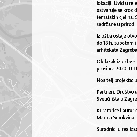
lokaciji. Uvid u re
ostvaruje se kroz d
tematskih cjelina. 
sadržane u prirodi
Izložba ostaje otvo
do 18 h, subotom i
arhitekata Zagreba,
Obilazak izložbe s 
prosinca 2020. U 11
Nositelj projekta: 
Partneri: Društvo 
Sveučilišta u Zagr
Kuratorice i autor
Marina Smokvina
Suradnici u realiza