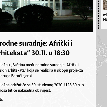
Iz
NO
odne suradnje: Afrički i
rhitekata“ 30.11. u 18:30
ložbu „Baština međunarodne suradnje: Afrički i
tskih arhitekata“ koja se realizira u sklopu projekta
druge Bacači sjenki.
zložbe održat će se 30. studenog 2020. U 18.30 h, o
nosa bit će naknadna obavijest.
i: