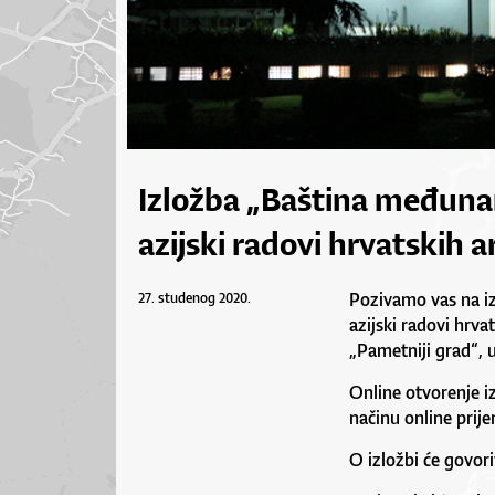
Izložba „Baština međunar
azijski radovi hrvatskih a
Pozivamo vas na iz
27. studenog 2020.
azijski radovi hrva
„Pametniji grad“, u
Online otvorenje i
načinu online prije
O izložbi će govorit