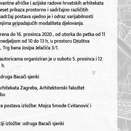
levantne afričke i azijske radove hrvatskih arhitekata
eset prikaza prostorno i sadržajno različitih
Sadržaj postava ujedno je i odraz varijabilnosti
 njima pripadajućih modaliteta djelovanja.
rena do 16. prosinca 2020., od utorka do petka od 11
 nedjeljom od 10 do 13 h, u prostoru Društva
 Trg bana Josipa Jelačića 3/1.
autoricama organiziran je u subotu 5. prosinca i 12.
 h.
udruga Bacači sjenki
arhitekata Zagreba, Arhitektonski fakultet
ebu
ice postava izložbe: Mojca Smode Cvitanović i
ciji izložbe: udruga Bacači sjenki