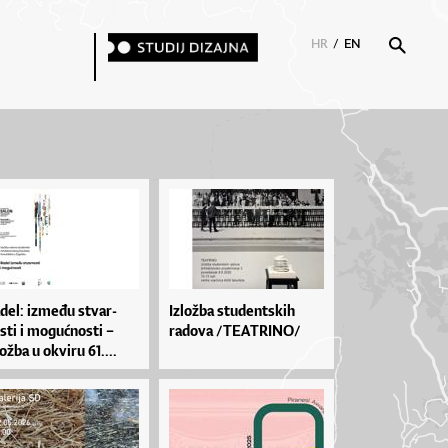
HR
/
EN
­de­l: iz­me­đu stvar­
Izložba studentskih
s­ti i mo­gu­ćnos­ti –
radova /TEATRINO/
ož­ba u okvi­ru 61....