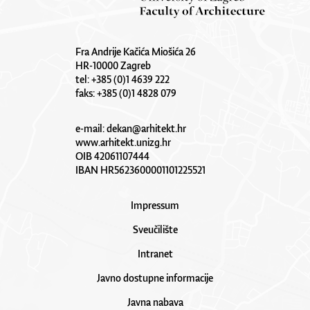
Fra Andrije Kačića Miošića 26
HR-10000 Zagreb
tel: +385 (0)1 4639 222
faks: +385 (0)1 4828 079
e-mail:
dekan@arhitekt.hr
www.arhitekt.unizg.hr
OIB 42061107444
IBAN HR5623600001101225521
Impressum
Sveučilište
Intranet
Javno dostupne informacije
Javna nabava