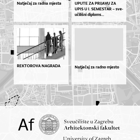
Natječaj za radna mjesta
UPU­TE ZA PRI­JA­VU ZA
UPIS U I. SE­MES­TAR – sve­
u­či­liš­ni di­plo­ms...
REKTOROVA NAGRADA
Natječaj za radno mjesto