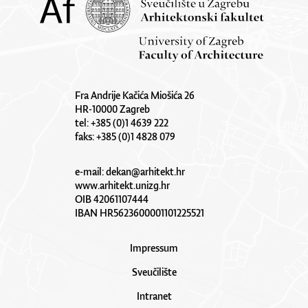
Fra Andrije Kačića Miošića 26
HR-10000 Zagreb
tel: +385 (0)1 4639 222
faks: +385 (0)1 4828 079
e-mail:
dekan@arhitekt.hr
www.arhitekt.unizg.hr
OIB 42061107444
IBAN HR5623600001101225521
Impressum
Sveučilište
Intranet