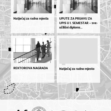
Natječaj za radna mjesta
UPU­TE ZA PRI­JA­VU ZA
UPIS U I. SE­MES­TAR – sve­
u­či­liš­ni di­plo­ms...
REKTOROVA NAGRADA
Natječaj za radno mjesto