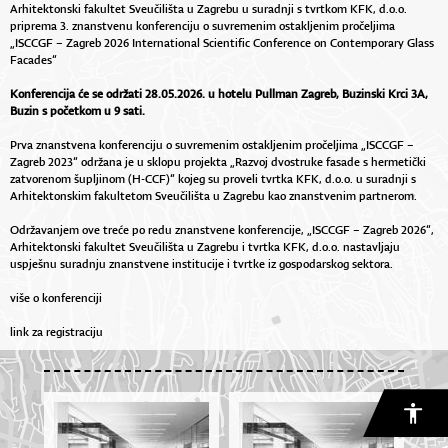
Arhitektonski fakultet Sveučilišta u Zagrebu u suradnji s tvrtkom KFK, d.o.o.
priprema 3. znanstvenu konferenciju o suvremenim ostakljenim pročeljima
„ISCCGF – Zagreb 2026 International Scientific Conference on Contemporary Glass
Facades“
Konferencija će se održati 28.05.2026. u hotelu Pullman Zagreb, Buzinski Krci 3A,
Buzin s početkom u 9 sati.
Prva znanstvena konferenciju o suvremenim ostakljenim pročeljima „ISCCGF –
Zagreb 2023“ održana je u sklopu projekta „Razvoj dvostruke fasade s hermetički
zatvorenom šupljinom (H-CCF)“ kojeg su proveli tvrtka KFK, d.o.o. u suradnji s
Arhitektonskim fakultetom Sveučilišta u Zagrebu kao znanstvenim partnerom.
Održavanjem ove treće po redu znanstvene konferencije, „ISCCGF – Zagreb 2026“,
Arhitektonski fakultet Sveučilišta u Zagrebu i tvrtka KFK, d.o.o. nastavljaju
uspješnu suradnju znanstvene institucije i tvrtke iz gospodarskog sektora.
više o konferenciji
link za registraciju