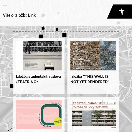
---
Više o izložbi:
Link
Izložba studentskih radova
Izlož­ba ''THIS WA­LL IS
/TEATRINO/
NOT YET REN­DE­RE­D''