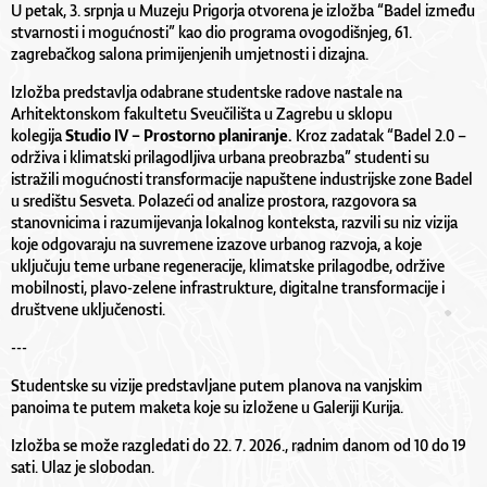
U petak, 3. srpnja u Muzeju Prigorja otvorena je izložba “Badel između
stvarnosti i mogućnosti” kao dio programa ovogodišnjeg, 61.
zagrebačkog salona primijenjenih umjetnosti i dizajna.
Izložba predstavlja odabrane studentske radove nastale na
Arhitektonskom fakultetu Sveučilišta u Zagrebu u sklopu
kolegija
Studio IV – Prostorno planiranje.
Kroz zadatak “Badel 2.0 –
održiva i klimatski prilagodljiva urbana preobrazba” studenti su
istražili mogućnosti transformacije napuštene industrijske zone Badel
u središtu Sesveta. Polazeći od analize prostora, razgovora sa
stanovnicima i razumijevanja lokalnog konteksta, razvili su niz vizija
koje odgovaraju na suvremene izazove urbanog razvoja, a koje
uključuju teme urbane regeneracije, klimatske prilagodbe, održive
mobilnosti, plavo-zelene infrastrukture, digitalne transformacije i
društvene uključenosti.
---
Studentske su vizije predstavljane putem planova na vanjskim
panoima te putem maketa koje su izložene u Galeriji Kurija.
Izložba se može razgledati do 22. 7. 2026., radnim danom od 10 do 19
sati. Ulaz je slobodan.