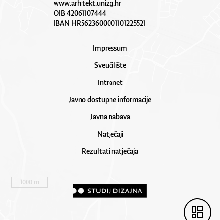
www.arhitekt.unizg.hr
OIB 42061107444
IBAN HR5623600001101225521
Impressum
Sveučilište
Intranet
Javno dostupne informacije
Javna nabava
Natječaji
Rezultati natječaja
1000 m