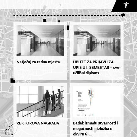
Natječaj za radna mjesta
UPU­TE ZA PRI­JA­VU ZA
UPIS U I. SE­MES­TAR – sve­
u­či­liš­ni di­plo­ms...
REKTOROVA NAGRADA
Ba­de­l: iz­me­đu stvar­nos­ti i
mo­gu­ćnos­ti – izlož­ba u
okvi­ru 61....