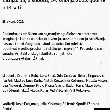
u 18 sati.
23. svibnja 2025.
Radionica je zamišljena kao najmanji mogući okvir za prostornu
imaginaciju i arhitektonsku intervenciju, kroz kombinaciju istraživanja,
nastave i praktičnog rada. Ishod radionice čini kolektivni
poduhvat izvedbe prostorne instalacije u mjerilu 1:1. Provedena je u
suradnji Arhitektonskog fakulteta i umjetničke
organizacije Atelijeri Žitnjak.
studenti: Zvonimir Balić, Lora Birtić, Gita Crnčević, Rikard Friganović,
Iva Jež, Matteo Luca Karlic, Natali Korzo, Indi Košenina, Nataša Mišon,
Lea Novosel, Dominik Prpić, Kyara Amina, Radan Faye, Mato Sokol,
Eva Štengl, Ivka Živković Kuljiš, Vid Vrbanek i Val Vukojević
voditelji: Josip Fabijanac, Laila Kasumagić, Hrvoje Spudić i Zorana
Protić