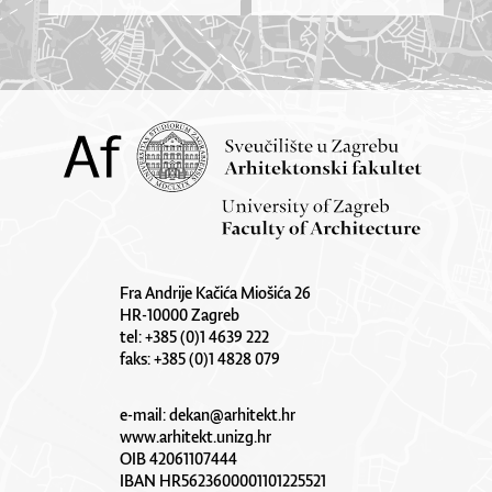
Fra Andrije Kačića Miošića 26
HR-10000 Zagreb
tel: +385 (0)1 4639 222
faks: +385 (0)1 4828 079
e-mail:
dekan@arhitekt.hr
www.arhitekt.unizg.hr
OIB 42061107444
IBAN HR5623600001101225521