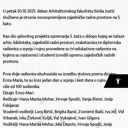
U petak 03.10.2025. dekan Arhitektonskog fakulteta Siniša Justić
službeno je otvorio novoopremljene zajedničke radne prostore na 5.
katu.
Kao dio cjelovitog projekta opremanja 5. kata u sklopu kojeg se nalaze
arhiv, biblioteka, zajednički radni prostori, maketarnica te diplomska
radionica u srpnju i rujnu provedene su tri edukativne radionice na
kojima su nastavnici i studenti izvodili opremu zajedničkih radnih
prostora.
Prve dvije radionice obuhvaćale su izvedbu stolova prema dizajnu
Enza Maria, te su kroz jedan dan u srpnju i šest dana u rujnu okupile
više od 100 sudionika.
Dizajn: Enzo Mari
Redizajn: Hana Marisa Mohar, Hrvoje Spudić, Vanja Rister, Josip
Fabijanac
Studenti voditelji: Lora Birtić, Brigita Banić, Zvonimir Balić, Iva Jež, Vid
Vrbanek, Ivka Živković Kuljiš, Val Vukojević, Ivan Gligora
Voditelji: Hana Marisa Mohar, Mia Depolo, Hrvoje Spudić, Josip