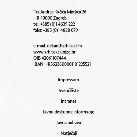
Fra Andrije Kačića Miošića 26
HR-10000 Zagreb
tel: +385 (0)1 4639 222
faks: +385 (0)1 4828 079
e-mail:
dekan@arhitekt.hr
www.arhitekt.unizg.hr
OIB 42061107444
IBAN HR5623600001101225521
Impressum
Sveučilište
Intranet
Javno dostupne informacije
Javna nabava
Natječaji