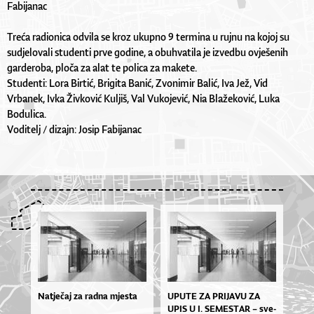
Fabijanac
Treća radionica odvila se kroz ukupno 9 termina u rujnu na kojoj su
sudjelovali studenti prve godine, a obuhvatila je izvedbu ovješenih
garderoba, ploča za alat te polica za makete.
Studenti: Lora Birtić, Brigita Banić, Zvonimir Balić, Iva Jež, Vid
Vrbanek, Ivka Živković Kuljiš, Val Vukojević, Nia Blažeković, Luka
Bodulica.
Voditelj / dizajn: Josip Fabijanac
Natječaj za radna mjesta
UPU­TE ZA PRI­JA­VU ZA
UPIS U I. SE­MES­TAR – sve­