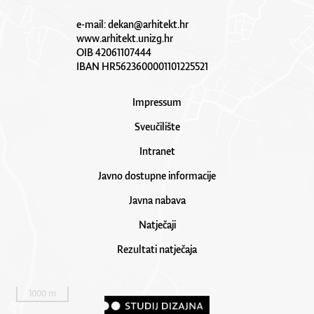
e-mail:
dekan@arhitekt.hr
www.arhitekt.unizg.hr
OIB 42061107444
IBAN HR5623600001101225521
Impressum
Sveučilište
Intranet
Javno dostupne informacije
Javna nabava
Natječaji
Rezultati natječaja
1000 m