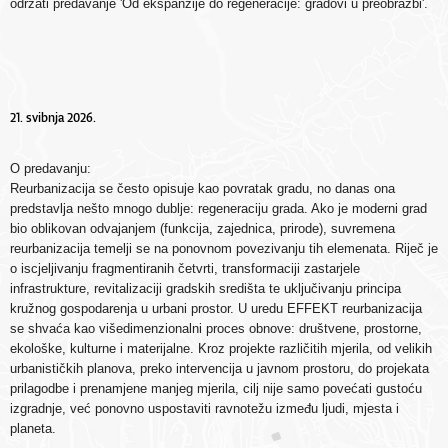
održati predavanje 'Od ekspanzije do regeneracije: gradovi u preobrazbi'.
21. svibnja 2026.
O predavanju:
Reurbanizacija se često opisuje kao povratak gradu, no danas ona
predstavlja nešto mnogo dublje: regeneraciju grada. Ako je moderni grad
bio oblikovan odvajanjem (funkcija, zajednica, prirode), suvremena
reurbanizacija temelji se na ponovnom povezivanju tih elemenata. Riječ je
o iscjeljivanju fragmentiranih četvrti, transformaciji zastarjele
infrastrukture, revitalizaciji gradskih središta te uključivanju principa
kružnog gospodarenja u urbani prostor. U uredu EFFEKT reurbanizacija
se shvaća kao višedimenzionalni proces obnove: društvene, prostorne,
ekološke, kulturne i materijalne. Kroz projekte različitih mjerila, od velikih
urbanističkih planova, preko intervencija u javnom prostoru, do projekata
prilagodbe i prenamjene manjeg mjerila, cilj nije samo povećati gustoću
izgradnje, već ponovno uspostaviti ravnotežu između ljudi, mjesta i
planeta.