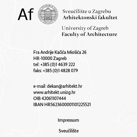
Fra Andrije Kačića Miošića 26
HR-10000 Zagreb
tel: +385 (0)1 4639 222
faks: +385 (0)1 4828 079
e-mail:
dekan@arhitekt.hr
www.arhitekt.unizg.hr
OIB 42061107444
IBAN HR5623600001101225521
Impressum
Sveučilište