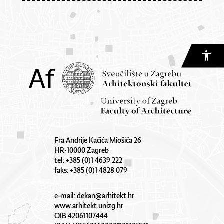
Fra Andrije Kačića Miošića 26
HR-10000 Zagreb
tel: +385 (0)1 4639 222
faks: +385 (0)1 4828 079
e-mail:
dekan@arhitekt.hr
www.arhitekt.unizg.hr
OIB 42061107444