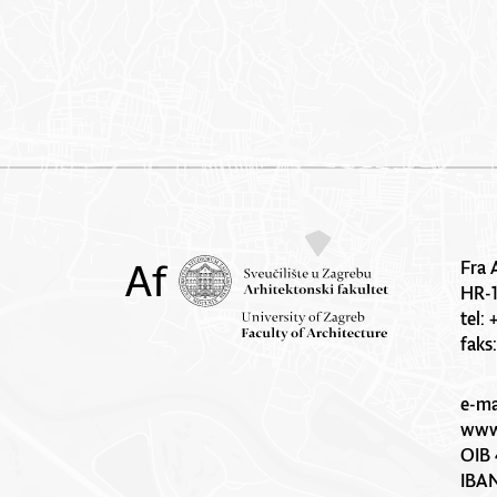
Fra 
HR-
tel:
faks
e-ma
www.
OIB 
IBA