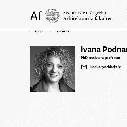
About
Teachers
Ivana Podna
PhD, assistant professor
ipodnar@arhitekt.hr