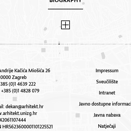
BIOGRAPHY
Andrije Kačića Miošića 26
Impressum
10000 Zagreb
Sveučilište
 +385 (0)1 4639 222
: +385 (0)1 4828 079
Intranet
Javno dostupne informaci
il:
dekan@arhitekt.hr
arhitekt.unizg.hr
Javna nabava
42061107444
Natječaji
N HR5623600001101225521