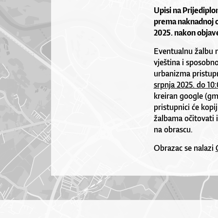
Upisi na Prijediplo
prema naknadnoj ob
2025. nakon objave
Eventualnu žalbu 
vještina i sposobno
urbanizma pristup
srpnja 2025. do 10:
kreiran google (gma
pristupnici će kopi
žalbama očitovati 
na obrascu.
Obrazac se nalazi