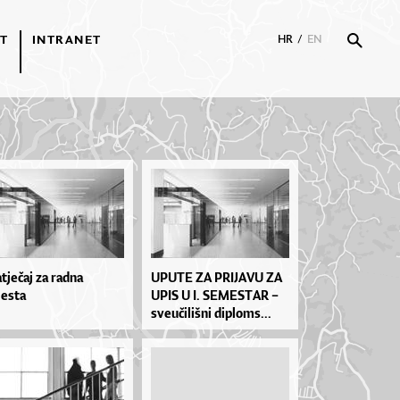
T
INTRANET
HR
/
EN
tječaj za radna
UPU­TE ZA PRI­JA­VU ZA
esta
UPIS U I. SE­MES­TAR –
sve­u­či­liš­ni di­plo­ms...