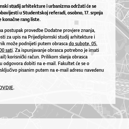
mski studij arhitekture i urbanizma održati će se
avijesti u Studentskoj referadi, osobno, 17. srpnja
 konačne rang liste.
na postupak provedbe Dodatne provjere znanja,
sti za upis na Prijediplomski studij arhitekture i
nik može podnijeti putem obrasca
do subote, 05.
00 sati
. Za ispunjavanje obrasca potrebno je imati
il) korisnički račun. Prilikom slanja obrasca
ju odgovora dobiti na e-mail. Fakultet će se o
isključivo pisanim putem na e-mail adresu navedenu
OVDJE
.