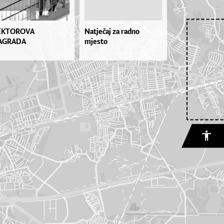
EKTOROVA
Natječaj za radno
AGRADA
mjesto