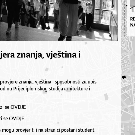
R
N
era znanja, vještina i
rovjere znanja, vještina i sposobnosti za upis
odinu Prijediplomskog studija arhitekture i
zi se
OVDJE
zi se
OVDJE
 mogu provjeriti i na stranici postani student.