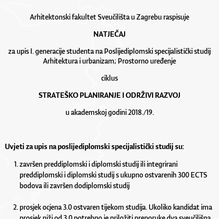
Arhitektonski fakultet Sveučilišta u Zagrebu raspisuje
NATJEČAJ
za upis I. generacije studenta na Poslijediplomski specijalistički studij
Arhitektura i urbanizam; Prostorno uređenje
ciklus
STRATEŠKO PLANIRANJE I ODRŽIVI RAZVOJ
u akademskoj godini 2018./19.
Uvjeti za upis na poslijediplomski specijalistički studij su:
završen preddiplomski i diplomski studij ili integrirani
preddiplomski i diplomski studij s ukupno ostvarenih 300 ECTS
bodova ili završen dodiplomski studij
prosjek ocjena 3.0 ostvaren tijekom studija. Ukoliko kandidat ima
prosjek niži od 3.0 potrebno je priložiti preporuke dva sveučilišna