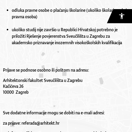
odluka pravne osobe o plaćanju školarine (ukoliko školarinu plaća
pravna osoba)
ukoliko studij nije završio u Republici Hrvatskoj potrebno je
priložiti Rješenje povjerenstva Sveučilišta u Zagrebu za
akademsko priznavanje inozemnih visokoškolskih kvalifikacija
Prijave se podnose osobno ili poštom na adresu:
Arhitektonski fakultet Sveučilišta u Zagrebu
Kačićeva 26
10000 Zagreb
Sve dodatne informacije mogu se dobiti na e-mali adresi:
za prijave:
referada@arhitekt.hr