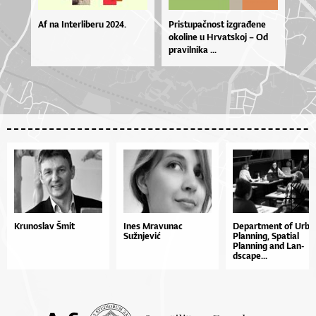
Af na Interliberu 2024.
Pris­tu­pa­čno­st iz­gra­đe­ne
oko­li­ne u Hr­vat­skoj – Od
pra­vil­ni­ka ...
Krunoslav Šmit
Ines Mravunac
De­par­tme­nt of Ur­ba
Sužnjević
Plan­ni­ng, Spa­ti­al
Plan­ni­ng and Lan­
dsca­pe...