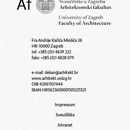
Fra Andrije Kačića Miošića 26
HR-10000 Zagreb
tel: +385 (0)1 4639 222
faks: +385 (0)1 4828 079
e-mail:
dekan@arhitekt.hr
www.arhitekt.unizg.hr
OIB 42061107444
IBAN HR5623600001101225521
Impressum
Sveučilište
Intranet