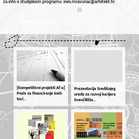
za info o studijskom programu:
ines.mravunac@arhitekt.hr
[Kom­pe­ti­tiv­ni pro­jek­ti Af-a]
Pre­zen­ta­ci­ja Sre­diš­njeg
Po­ziv za fi­nan­ci­ra­nje in­sti­
ure­da za ra­zvoj ka­ri­je­ra
tu­ci...
Sve­u­či­liš­ta...