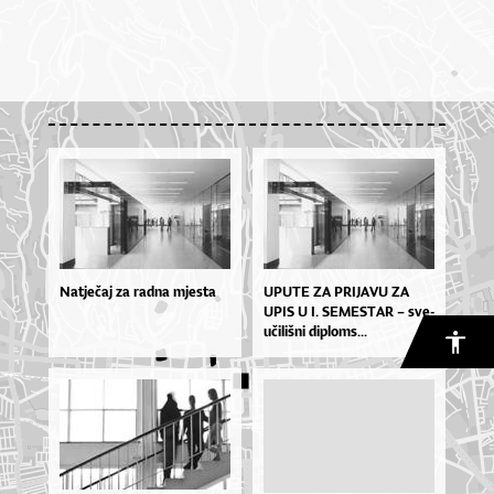
Natječaj za radna mjesta
UPU­TE ZA PRI­JA­VU ZA
UPIS U I. SE­MES­TAR – sve­
u­či­liš­ni di­plo­ms...