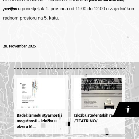
paviljon
u ponedjeljak 1. prosinca
od 11:00 do 12:00 u zajedničkom
radnom prostoru na 5. katu.
28. November 2025.
Ba­de­l: iz­me­đu stvar­nos­ti i
Izložba studentskih radova
mo­gu­ćnos­ti – izlož­ba u
/TEATRINO/
okvi­ru 61....