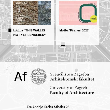
Izlož­ba ''THIS WA­LL IS
Izložba 'Piranesi 2025'
NOT YET REN­DE­RE­D''
Fra Andrije Kačića Miošića 26