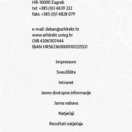
HR-10000 Zagreb
tel: +385 (0)1 4639 222
faks: +385 (0)1 4828 079
e-mail:
dekan@arhitekt.hr
www.arhitekt.unizg.hr
OIB 42061107444
IBAN HR5623600001101225521
Impressum
Sveučilište
Intranet
Javno dostupne informacije
Javna nabava
Natječaji
Rezultati natječaja