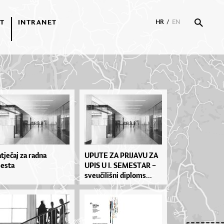
T
INTRANET
HR
/
EN
tječaj za radna
UPU­TE ZA PRI­JA­VU ZA
esta
UPIS U I. SE­MES­TAR –
sve­u­či­liš­ni di­plo­ms...