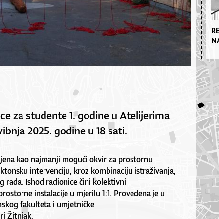
R
N
e za studente 1. godine u Atelijerima
vibnja 2025. godine u 18 sati.
ljena kao najmanji mogući okvir za prostornu
ektonsku intervenciju, kroz kombinaciju istraživanja,
g rada. Ishod radionice čini kolektivni
ostorne instalacije u mjerilu 1:1. Provedena je u
nskog fakulteta i umjetničke
ri Žitnjak.