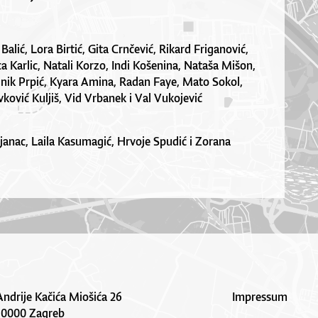
Balić, Lora Birtić, Gita Crnčević, Rikard Friganović,
a Karlic, Natali Korzo, Indi Košenina, Nataša Mišon,
nik Prpić, Kyara Amina, Radan Faye, Mato Sokol,
vković Kuljiš, Vid Vrbanek i Val Vukojević
bijanac, Laila Kasumagić, Hrvoje Spudić i Zorana
Andrije Kačića Miošića 26
Impressum
10000 Zagreb