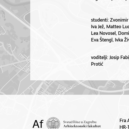
studenti: Zvonimir 
Iva Jež, Matteo Luc
Lea Novosel, Domi
Eva Štengl, Ivka Ži
voditelji: Josip Fa
Protić
Fra 
HR-