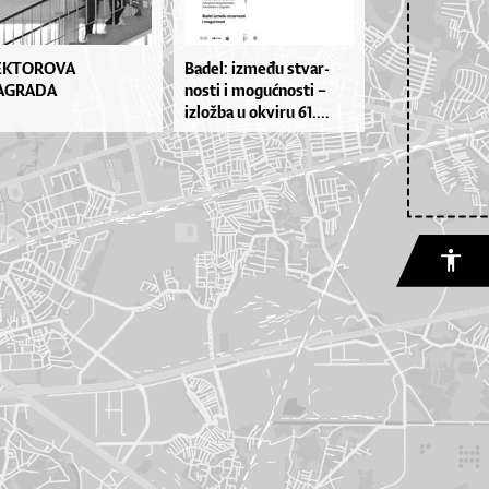
EKTOROVA
Ba­de­l: iz­me­đu stvar­
AGRADA
nos­ti i mo­gu­ćnos­ti –
izlož­ba u okvi­ru 61....