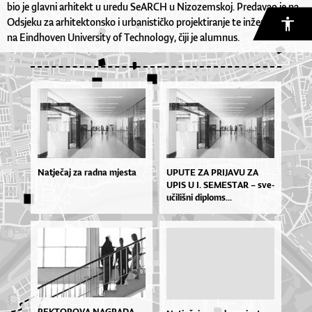
bio je glavni arhitekt u uredu SeARCH u Nizozemskoj. Predavao je na
Odsjeku za arhitektonsko i urbanističko projektiranje te inženjerstvo
na Eindhoven University of Technology, čiji je alumnus.
Natječaj za radna mjesta
UPU­TE ZA PRI­JA­VU ZA
UPIS U I. SE­MES­TAR – sve­
u­či­liš­ni di­plo­ms...
REKTOROVA NAGRADA