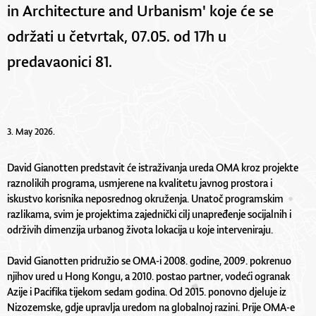
in Architecture and Urbanism' koje će se
održati u četvrtak, 07.05. od 17h u
predavaonici 81.
3. May 2026.
David Gianotten predstavit će istraživanja ureda OMA kroz projekte
raznolikih programa, usmjerene na kvalitetu javnog prostora i
iskustvo korisnika neposrednog okruženja. Unatoč programskim
razlikama, svim je projektima zajednički cilj unapređenje socijalnih i
održivih dimenzija urbanog života lokacija u koje interveniraju.
David Gianotten pridružio se OMA-i 2008. godine, 2009. pokrenuo
njihov ured u Hong Kongu, a 2010. postao partner, vodeći ogranak
Azije i Pacifika tijekom sedam godina. Od 2015. ponovno djeluje iz
Nizozemske, gdje upravlja uredom na globalnoj razini. Prije OMA-e