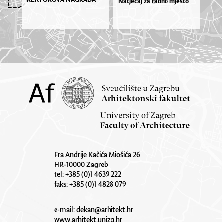
Natječaj za radno mjesto
Fra Andrije Kačića Miošića 26
HR-10000 Zagreb
tel: +385 (0)1 4639 222
faks: +385 (0)1 4828 079
e-mail:
dekan@arhitekt.hr
www.arhitekt.unizg.hr